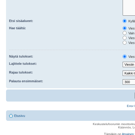
Etsi sisäalueet:
Kyll
Hae täältä:
Viest
Vain 
Viest
Viest
Näytä tulokset:
Viest
Lajittele tulokset:
Rajaa tulokset:
Palauta ensimmäiset:
Error 
Etusivu
Keskustelufoorumin moottorina
Käännös, Lu
Tämäkin on
ilmainen