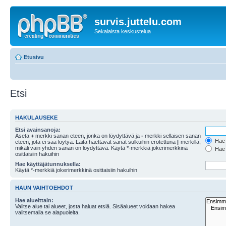
survis.juttelu.com
Sekalaista keskustelua
Etusivu
Etsi
HAKULAUSEKE
Etsi avainsanoja:
Aseta
+
merkki sanan eteen, jonka on löydyttävä ja
-
merkki sellaisen sanan
Hae k
eteen, jota ei saa löytyä. Laita haettavat sanat sulkuihin erotettuna
|
-merkillä,
mikäli vain yhden sanan on löydyttävä. Käytä *-merkkiä jokerimerkkinä
Hae k
osittaisiin hakuihin
Hae käyttäjätunnuksella:
Käytä *-merkkiä jokerimerkkinä osittaisiin hakuihin
HAUN VAIHTOEHDOT
Hae alueittain:
Valitse alue tai alueet, josta haluat etsiä. Sisäalueet voidaan hakea
valitsemalla se alapuolelta.