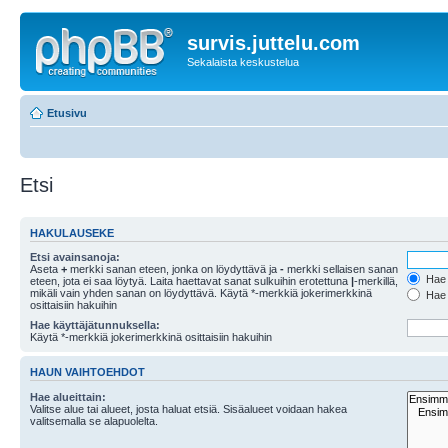
survis.juttelu.com
Sekalaista keskustelua
Etusivu
Etsi
HAKULAUSEKE
Etsi avainsanoja:
Aseta
+
merkki sanan eteen, jonka on löydyttävä ja
-
merkki sellaisen sanan
Hae k
eteen, jota ei saa löytyä. Laita haettavat sanat sulkuihin erotettuna
|
-merkillä,
mikäli vain yhden sanan on löydyttävä. Käytä *-merkkiä jokerimerkkinä
Hae k
osittaisiin hakuihin
Hae käyttäjätunnuksella:
Käytä *-merkkiä jokerimerkkinä osittaisiin hakuihin
HAUN VAIHTOEHDOT
Hae alueittain:
Valitse alue tai alueet, josta haluat etsiä. Sisäalueet voidaan hakea
valitsemalla se alapuolelta.