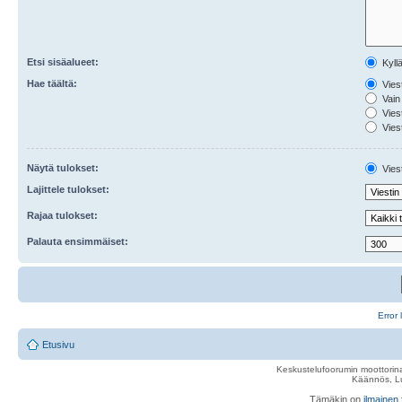
Etsi sisäalueet:
Kyll
Hae täältä:
Viest
Vain 
Viest
Viest
Näytä tulokset:
Viest
Lajittele tulokset:
Rajaa tulokset:
Palauta ensimmäiset:
Error 
Etusivu
Keskustelufoorumin moottorina
Käännös, Lu
Tämäkin on
ilmainen